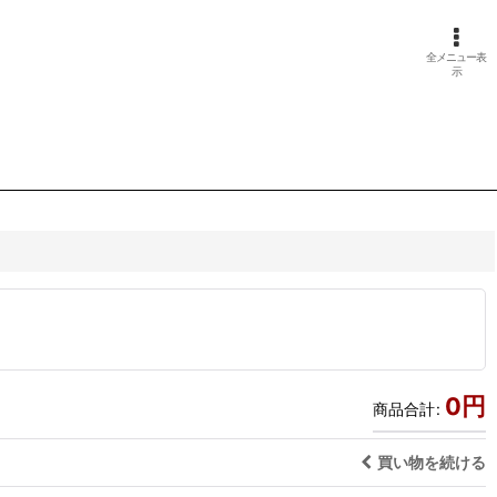
全メニュー表
示
0
円
商品合計
:
買い物を続ける