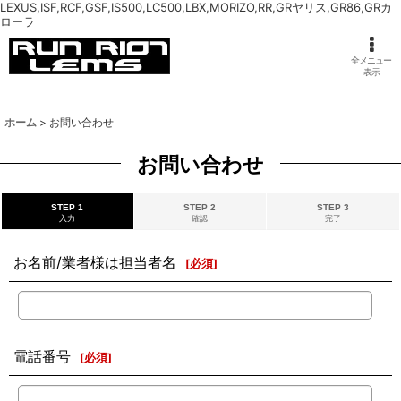
LEXUS,ISF,RCF,GSF,IS500,LC500,LBX,MORIZO,RR,GRヤリス,GR86,GRカ
ローラ
全メニュー
表示
ホーム
>
お問い合わせ
お問い合わせ
STEP 1
STEP 2
STEP 3
入力
確認
完了
お名前/業者様は担当者名
[
必須
]
電話番号
[
必須
]