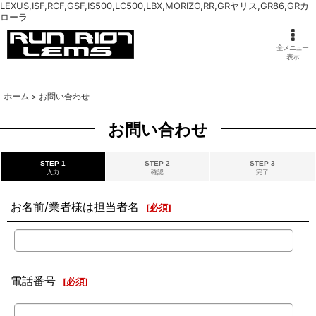
LEXUS,ISF,RCF,GSF,IS500,LC500,LBX,MORIZO,RR,GRヤリス,GR86,GRカ
ローラ
全メニュー
表示
ホーム
>
お問い合わせ
お問い合わせ
STEP 1
STEP 2
STEP 3
入力
確認
完了
お名前/業者様は担当者名
[
必須
]
電話番号
[
必須
]