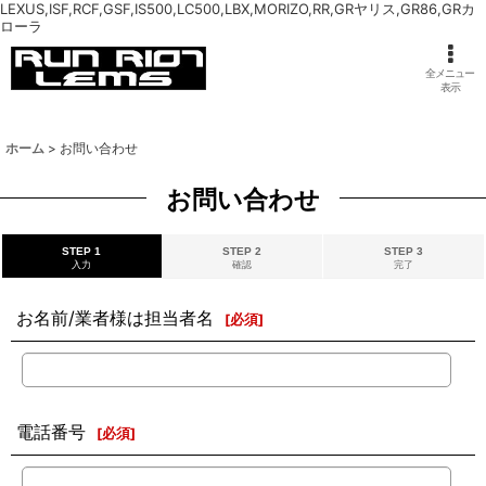
LEXUS,ISF,RCF,GSF,IS500,LC500,LBX,MORIZO,RR,GRヤリス,GR86,GRカ
ローラ
全メニュー
表示
ホーム
>
お問い合わせ
お問い合わせ
STEP 1
STEP 2
STEP 3
入力
確認
完了
お名前/業者様は担当者名
[
必須
]
電話番号
[
必須
]