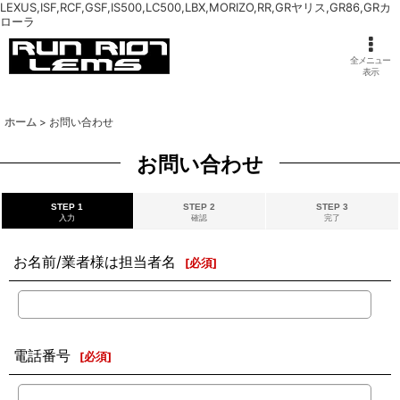
LEXUS,ISF,RCF,GSF,IS500,LC500,LBX,MORIZO,RR,GRヤリス,GR86,GRカ
ローラ
全メニュー
表示
ホーム
>
お問い合わせ
お問い合わせ
STEP 1
STEP 2
STEP 3
入力
確認
完了
お名前/業者様は担当者名
[
必須
]
電話番号
[
必須
]