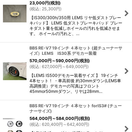
23,000
円
(税別)
(
税込
:
25,300
円
)
【IS300/300h/350用 LEMS リヤ低ダストブレー
キパッド】 LEMS 低ダストブレーキパッド ブレー
キダスト量を低減しホイールの汚れを低減させま
す。 ホイールの汚れと、…
BBS RE-V7 19インチ ４本セット (超チューナーサ
イズ）LEMS IS30系 デモカー装着
570,000
円
～590,000
円
(税別)
(
税込
:
627,000
円
～649,000
円
)
【LEMS IS500デモカー装着サイズ 】 19インチ
4本セット！ ・車高前後 約30mmダウン(LEMS車
高調推奨）デモカーの写真はフロント
45mmor50mmダウン、リヤは28mm…
BBS RE-V7 19インチ ４本セット forIS3# (チュー
ナーサイズ)
564,000
円
～584,000
円
(税別)
(
税込
:
620,400
円
～642,400
円
)