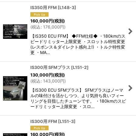
IS350用 FFM
[
L148-3
]
160,000
円
(税別)
(
税込
:
176,000
円
)
【IS350 ECU FFM】 ◆FFM仕様◆ ・180kmのス
ピードリミッター上限変更 ・スロットル特性変更
(レスポンス＆ダイレクト感向上!) ・トルク特性変
更 ・MA…
IS300用 SFMプラス
[
L151-2
]
130,000
円
(税別)
(
税込
:
143,000
円
)
【IS300 ECU SFMプラス】 SFMプラスはノーマ
ルの味付けを活かしつつ、より気持ち良いフィー
リングを目指したチューンです。 ・180kmのスピ
ードリミッター上限変更 ・スロ…
IS300用 FFM
[
L151-3
]
160,000
円
(税別)