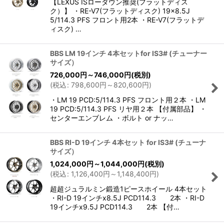
【LEXUS ISローダウン推奨(フラットディス
ク）】 ・RE-V7(フラットディスク) 19×8.5J
5/114.3 PFS フロント用2本 ・RE-V7(フラットデ
ィスク) …
BBS LM 19インチ 4本セットfor IS3# (チューナー
サイズ）
726,000
円
～746,000
円
(税別)
(
税込
:
798,600
円
～820,600
円
)
・LM 19 PCD:5/114.3 PFS フロント用２本 ・LM
19 PCD:5/114.3 PFS リヤ用２本 【付属部品】 ・
センターエンブレム ・ボルト or ナッ…
BBS RI-D 19インチ 4本セット for IS3# (チューナ
サイズ）
1,024,000
円
～1,044,000
円
(税別)
(
税込
:
1,126,400
円
～1,148,400
円
)
超超ジュラルミン鍛造1ピースホイール 4本セット
・RI-D 19インチx8.5J PCD114.3 2本 ・RI-D
19インチx9.5J PCD114.3 2本 【付…