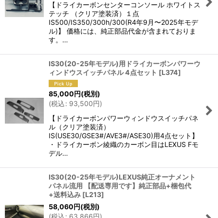
【ドライカーボンセンターコンソール ホワイトス
テッチ （クリア塗装済）１点
IS500/IS350/300h/300(R4年9月〜2025年モデ
ル)】 価格には、純正部品代金が含まれておりま
す。…
IS30(20-25年モデル)用ドライカーボンパワーウ
ィンドウスイッチパネル 4点セット
[
L374
]
85,000
円
(税別)
(
税込
:
93,500
円
)
【ドライカーボンパワーウィンドウスイッチパネ
ル（クリア塗装済）
IS(USE30/GSE3#/AVE3#/ASE30)用4点セット】
・ドライカーボン綾織のカーボン目はLEXUS Fモ
デル…
IS30(20-25年モデル)LEXUS純正オーナメント
パネル流用 【配送専用です】純正部品+梱包代
+送料込み
[
L213
]
58,060
円
(税別)
(
税込
:
63,866
円
)