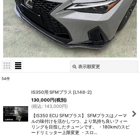
表示順変更
閉じる
54
件
サブカテゴリ
:
IS350用 SFMプラス
[
L148-2
]
130,000
円
(税別)
表示数
:
(
税込
:
143,000
円
)
【IS350 ECU SFMプラス】 SFMプラスはノーマ
並び順
:
ルの味付けを活かしつつ、より気持ち良いフィー
リングを目指したチューンです。 ・180kmのスピ
ードリミッター上限変更 ・スロ…
絞り込む