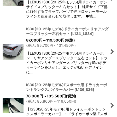
【LEXUS IS30(20-25年モデル)用ドライカーボン
サイドスプリッター左右セット】 純正サイド下部
に取付するフラップパーツで純正ロッカーモール
フィンと組み合わせて取付します。 ●地…
IS30(20-25年モデル)ドライカーボン リヤアンダ
ースプリッター左右セット
[
L134_L834
]
87,000
円
～119,500
円
(税別)
(
税込
:
95,700
円
～131,450
円
)
【LEXUS IS30(20-25年モデル)用ドライカーボ
ン リヤアンダースプリッター左右セット】 ドラ
イカーボンリヤアンダースプリッターはISのボデ
ィーラインを活かし、エッジが効いたデザイン
に…
IS30(20-25年モデル)Fスポーツ用 ドライカーボ
ントランクスポイラーカバー
[
L136_836
]
78,000
円
～105,500
円
(税別)
(
税込
:
85,800
円
～116,050
円
)
【IS30(20-25年モデル)用ドライカーボントラン
クスポイラーカバー】 ・ドライカーボン製 Fスポ