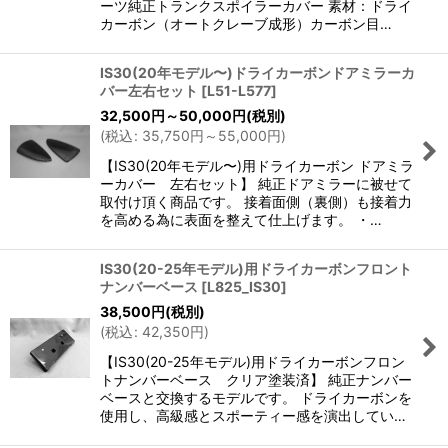
ーツ純正トランクスポイラーカバー 素材：ドライ
カーボン（オートクレーブ成形）カーボン目…
IS30(20年モデル〜)ドライカーボンドアミラーカ
バー左右セット
[
L51-L577
]
32,500
円
～50,000
円
(税別)
(
税込
:
35,750
円
～55,000
円
)
【IS30(20年モデル〜)用ドライカーボン ドアミラ
ーカバー 左右セット】 純正ドアミラーに被せて
取付け頂く商品です。 接着面側（裏側）も接着力
を高める為に表面を整えて仕上げます。 ・…
IS30(20-25年モデル)用ドライカーボンフロント
ナンバーベース
[
L825_IS30
]
38,500
円
(税別)
(
税込
:
42,350
円
)
【IS30(20-25年モデル)用ドライカーボンフロン
トナンバーベース クリア塗装済】 純正ナンバー
ベースと交換するモデルです。 ドライカーボンを
使用し、高級感とスポーティー感を演出してい…