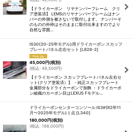
【ドライカーボン リヤナンバーフレーム クリ
ア塗装済】 LEMSのリヤナンバーフレームはナン
バーの外側を被さないで取付します。 ナンバーそ
のものの外枠はそのままに取付出来ますのでより
自然な雰囲…
IS30(20-25年モデル)用ドライカーボン スカッフ
プレートパネル左右セット
[
L828-2
]
45,000
円
(税別)
(
税込
:
49,500
円
)
【ドライカーボン スカッフプレートパネル左右セ
ット(クリア塗装済）】 ・純正スカッフプレート
金属部分をドライカーボンで加飾 ・ドライカーボ
ン綾織のカーボン目はLEXUS Fモデル…
ドライカーボンセンターコンソール IS3#(R2年11
月〜2025年モデル)１点
[
L340
]
180,000
円
(税別)
(
税込
:
198,000
円
)