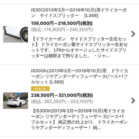
IS30(2013年3月〜2016年10月)用ドライカーボ
ン サイドスプリッター
[
L368
]
159,000
円
～218,500
円
(税別)
(
税込
:
174,900
円
～240,350
円
)
【ドライカーボン サイドスプリッター左右セッ
ト】 ドライカーボン製サイドスプリッター左右セ
ットです。 LFAからオマージュしたサイドスプリ
ッターは細部まで拘りました。 ・ジャ…
IS300h(2013年3月〜2016年10月)用 ドライカ
ーボン リヤアンダーディフューザー 3ピース+1フ
ルセット
[
L369
]
238,500
円
～321,000
円
(税別)
(
税込
:
262,350
円
～353,100
円
)
【IS300h(2013年3月〜2016年10月)用ドライカ
ーボン リヤアンダーディフューザー 3ピース+1
フルセット】 純正然の仕上がり、ドライカーボン
リヤアンダーディフューザー！ 純…