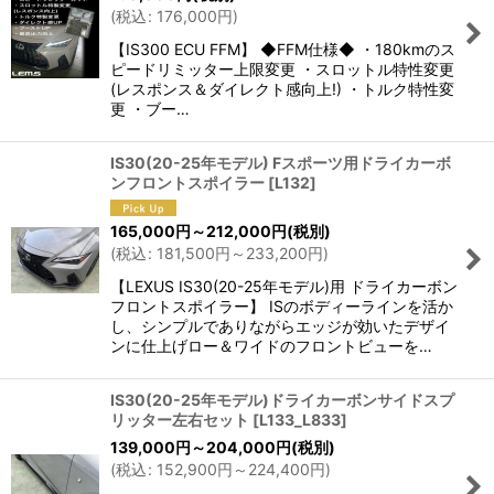
(
税込
:
176,000
円
)
【IS300 ECU FFM】 ◆FFM仕様◆ ・180kmのス
ピードリミッター上限変更 ・スロットル特性変更
(レスポンス＆ダイレクト感向上!) ・トルク特性変
更 ・ブー…
IS30(20-25年モデル) Fスポーツ用ドライカーボ
ンフロントスポイラー
[
L132
]
165,000
円
～212,000
円
(税別)
(
税込
:
181,500
円
～233,200
円
)
【LEXUS IS30(20-25年モデル)用 ドライカーボン
フロントスポイラー】 ISのボディーラインを活か
し、シンプルでありながらエッジが効いたデザイ
ンに仕上げロー＆ワイドのフロントビューを…
IS30(20-25年モデル)ドライカーボンサイドスプ
リッター左右セット
[
L133_L833
]
139,000
円
～204,000
円
(税別)
(
税込
:
152,900
円
～224,400
円
)