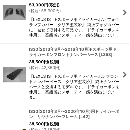
53,000
円
(税別)
(
税込
:
58,300
円
)
【LEXUS IS Fスポーツ用ドライカーボン フォグ
ランプカバー クリア塗装済】 純正フォグカバー
に、被せて取付する商品です。 ドライカーボンを
使用し、高級感とスポーティー感を演出してい…
IS30(2013年3月〜2016年10月)Fスポーツ用ド
ライカーボンフロントナンバーベース
[
L353
]
38,500
円
(税別)
(
税込
:
42,350
円
)
【LEXUS IS Fスポーツ用ドライカーボンフロン
トナンバーベース クリア塗装済】 純正ナンバー
ベースと交換するモデルです。 ドライカーボンを
使用し、高級感とスポーティー感を演出してい
ま…
IS30(2013年3月〜2020年10月)用ドライカーボ
ン リヤナンバーフレーム
[
L42
]
38,500
円
(税別)
(
税込
:
42,350
円
)