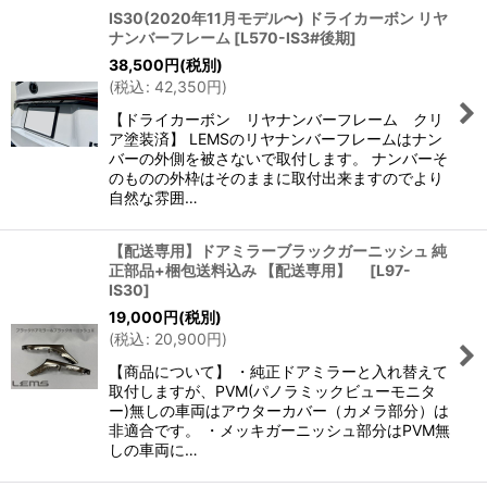
IS30(2020年11月モデル〜) ドライカーボン リヤ
ナンバーフレーム
[
L570-IS3#後期
]
38,500
円
(税別)
(
税込
:
42,350
円
)
【ドライカーボン リヤナンバーフレーム クリ
ア塗装済】 LEMSのリヤナンバーフレームはナン
バーの外側を被さないで取付します。 ナンバーそ
のものの外枠はそのままに取付出来ますのでより
自然な雰囲…
【配送専用】ドアミラーブラックガーニッシュ 純
正部品+梱包送料込み 【配送専用】
[
L97-
IS30
]
19,000
円
(税別)
(
税込
:
20,900
円
)
【商品について】 ・純正ドアミラーと入れ替えて
取付しますが、PVM(パノラミックビューモニタ
ー)無しの車両はアウターカバー（カメラ部分）は
非適合です。 ・メッキガーニッシュ部分はPVM無
しの車両に…