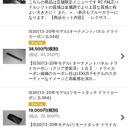
こちらの商品は店舗限定メニューです RC F純正パ
ドルシフトの質感は金属調でより上質な質感と程
よい大きさに！ また、+、-表示もブルーカラーに
なります。 【商品セット内容】 ・レクサス…
IS30(13-20年モデル)オーナメントパネル ドライ
カーボン
[
L348
]
38,500
円
(税別)
(
税込
:
42,350
円
)
【IS30(13-20年モデル) オーナメントパネル ドラ
イカーボン（クリア塗装済）１点 】 ・ドライカ
ーボン綾織のカーボン目はLEXUS Fモデルのスポ
ーティーなイメージと高級感を演出…
IS30(13-20年モデル)リモートタッチ ドライカー
ボン
[
L384
]
19,000
円
(税別)
(
税込
:
20,900
円
)
【IS30(13-20年モデル)リモートタッチ ドライカ