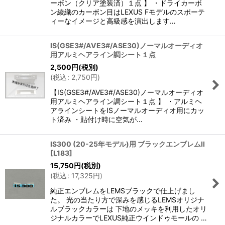
ーボン（クリア塗装済）１点 】 ・ドライカーボ
ン綾織のカーボン目はLEXUS Fモデルのスポーテ
ィーなイメージと高級感を演出します…
IS(GSE3#/AVE3#/ASE30)ノーマルオーディオ
用アルミヘアライン調シート１点
2,500
円
(税別)
(
税込
:
2,750
円
)
【IS(GSE3#/AVE3#/ASE30)ノーマルオーディオ
用アルミヘアライン調シート１点 】 ・アルミヘ
アラインシートをISノーマルオーディオ用にカッ
ト済み ・貼付け時に空気が…
IS300 (20-25年モデル)用 ブラックエンブレムII
[
L183
]
15,750
円
(税別)
(
税込
:
17,325
円
)
純正エンブレムをLEMSブラックで仕上げまし
た。 光の当たり方で深みを感じるLEMSオリジナ
ルブラックカラーは 下地のメッキを利用したオリ
ジナルカラーでLEXUS純正ウインドゥモールの …