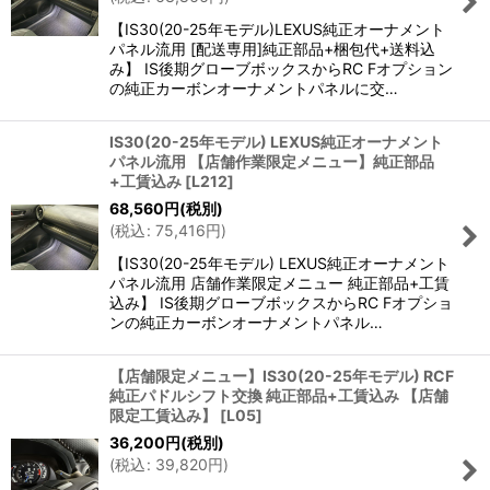
【IS30(20-25年モデル)LEXUS純正オーナメント
パネル流用 [配送専用]純正部品+梱包代+送料込
み】 IS後期グローブボックスからRC Fオプション
の純正カーボンオーナメントパネルに交…
IS30(20-25年モデル) LEXUS純正オーナメント
パネル流用 【店舗作業限定メニュー】純正部品
+工賃込み
[
L212
]
68,560
円
(税別)
(
税込
:
75,416
円
)
【IS30(20-25年モデル) LEXUS純正オーナメント
パネル流用 店舗作業限定メニュー 純正部品+工賃
込み】 IS後期グローブボックスからRC Fオプショ
ンの純正カーボンオーナメントパネル…
【店舗限定メニュー】IS30(20-25年モデル) RCF
純正パドルシフト交換 純正部品+工賃込み 【店舗
限定工賃込み】
[
L05
]
36,200
円
(税別)
(
税込
:
39,820
円
)