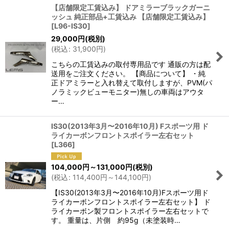
【店舗限定工賃込み】 ドアミラーブラックガーニ
ッシュ 純正部品+工賃込み 【店舗限定工賃込み】
[
L96-IS30
]
29,000
円
(税別)
(
税込
:
31,900
円
)
こちらの工賃込みの取付専用品です 通販の方は配
送用をご注文ください。 【商品について】 ・純
正ドアミラーと入れ替えて取付しますが、PVM(パ
ノラミックビューモニター)無しの車両はアウタ
ー…
IS30(2013年3月〜2016年10月) Fスポーツ用 ド
ライカーボンフロントスポイラー左右セット
[
L366
]
104,000
円
～131,000
円
(税別)
(
税込
:
114,400
円
～144,100
円
)
【IS30(2013年3月〜2016年10月)Fスポーツ用ド
ライカーボンフロントスポイラー左右セット】 ド
ライカーボン製フロントスポイラー左右セットで
す。 重量は、片側 約95g（未塗装時…