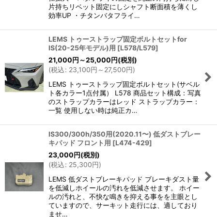
片持ちリベット固定にしシャフト断面積を薄くし
効率UP ・チタンバタフライ…
LEMS トゥーストラップ固定ボルトセットfor
IS(20-25年モデル)用
[
L578/L579
]
21,000
円
～25,000
円
(税別)
(
税込
:
23,100
円
～27,500
円
)
LEMS トゥーストラップ固定ボルトセット(サベル
ト各カラー1点付属） L578 商品セット構成：写真
のストラップカラーはレッド ストラップカラー：
一覧 使用しない時は純正カ…
IS300/300h/350用(2020.11〜) 低ダストブレー
キパッド フロント用
[
L474-429
]
23,000
円
(税別)
(
税込
:
25,300
円
)
LEMS 低ダストブレーキパッド ブレーキダスト量
を低減しホイールの汚れを低減させます。 ホイー
ルの汚れと、不快な鳴きを抑える事をを主眼とし
ていますので、サーキット走行には、適しており
ませ…