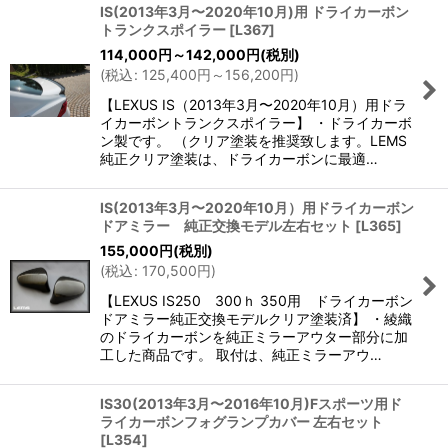
IS(2013年3月〜2020年10月)用 ドライカーボン
トランクスポイラー
[
L367
]
114,000
円
～142,000
円
(税別)
(
税込
:
125,400
円
～156,200
円
)
【LEXUS IS（2013年3月〜2020年10月）用ドラ
イカーボントランクスポイラー】 ・ドライカーボ
ン製です。 （クリア塗装を推奨致します。LEMS
純正クリア塗装は、ドライカーボンに最適…
IS(2013年3月〜2020年10月）用ドライカーボン
ドアミラー 純正交換モデル左右セット
[
L365
]
155,000
円
(税別)
(
税込
:
170,500
円
)
【LEXUS IS250 300ｈ 350用 ドライカーボン
ドアミラー純正交換モデルクリア塗装済】 ・綾織
のドライカーボンを純正ミラーアウター部分に加
工した商品です。 取付は、純正ミラーアウ…
IS30(2013年3月〜2016年10月)Fスポーツ用ド
ライカーボンフォグランプカバー 左右セット
[
L354
]