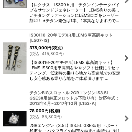
【レクサス IS300ｈ用 チタンインテークパイ
プ＆サウンドジェネレーター】 LEMS拘りの美し
いチタングラデーションにLEMSロゴをレーザー
刻印！ ※チタン発色は1本、1本異なりますので…
IS30(16-20年モデル)用LEMS 車高調キット
[
L507-IS
]
378,000
円
(税別)
(
税込
:
415,800
円
)
【IS30(16-20年モデル)LEMS 車高調キット】
LEMS IS500用車高調をややソフト仕様にリセッ
ティング、低速時の乗り心地から高速域での安定
し安心感ある乗り心地をご体感頂けます …
チタンBIGスロットル 2GRエンジン IS3.5L
GSE3#用(純正スロットル下取り有）対応年式：
2013年4月∼2017年10月
[
L153-A
]
78,000
円
(税別)
(
税込
:
85,800
円
)
2GRエンジン（3.5L) IS3.5L GSE3#用 ・ポート
径拡大 ・バタフライの固定を純正の両持ちに対し