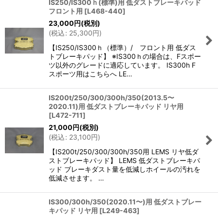
IS250/IS300ｈ(標準)用 低ダストブレーキパッド
フロント用
[
L468-440
]
23,000
円
(税別)
(
税込
:
25,300
円
)
【IS250/IS300ｈ（標準）/ フロント用 低ダス
トブレーキパッド】 ※IS300ｈの場合は、Fスポー
ツ以外のグレードに適応しています。 IS300h F
スポーツ用はこちらへ LE…
IS200t/250/300/300h/350(2013.5〜
2020.11)用 低ダストブレーキパッド リヤ用
[
L472-711
]
21,000
円
(税別)
(
税込
:
23,100
円
)
【IS200t/250/300/300h/350用 LEMS リヤ低ダ
ストブレーキパッド】 LEMS 低ダストブレーキパ
ッド ブレーキダスト量を低減しホイールの汚れを
低減させます。 …
IS300/300h/350(2020.11〜)用 低ダストブレー
キパッド リヤ用
[
L249-463
]