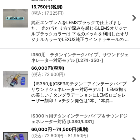
15,750
円
(税別)
(
税込
:
17,325
円
)
純正エンブレムをLEMSブラックで仕上げまし
た。 光の当たり方で深みを感じるLEMSオリジナ
ルブラックカラーは 下地のメッキを利用したオリ
ジナルカラーでLEXUS純正ウインドゥモールの …
I350用 チタンインテークパイプ、サウンドジェ
ネレーター対応モデル
[
L274-350-
]
66,000
円
(税別)
(
税込
:
72,600
円
)
【IS350用(GSE3#)チタンエアインテークパイプ
サウンドジェネレーター対応モデル】 LEMS拘り
の美しいチタングラデーションにLEMSロゴをレ
ーザー刻印！ ※チタン発色は1本、1本異…
IS300ｈ用チタンインテークパイプ＆サウンドジ
ェネレーター対応
[
L380/L381
]
66,000
円
～74,500
円
(税別)
(
税込
:
72,600
円
～81,950
円
)