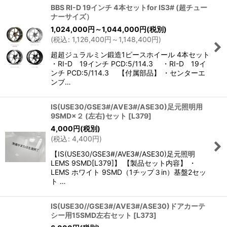
BBS RI-D 19インチ 4本セットfor IS3# (超チュー
ナーサイズ）
1,024,000
円
～1,044,000
円
(税別)
(
税込
:
1,126,400
円
～1,148,400
円
)
超超ジュラルミン鍛造1ピースホイール 4本セット
・RI-D 19インチ PCD:5/114.3 ・RI-D 19イ
ンチ PCD:5/114.3 【付属部品】 ・センターエ
ンブ…
IS(USE30/GSE3#/AVE3#/ASE30)足元照明用
9SMD×２ (左右)セット
[
L379
]
4,000
円
(税別)
(
税込
:
4,400
円
)
【IS(USE30/GSE3#/AVE3#/ASE30)足元照明
LEMS 9SMD[L379]】 【製品セット内容】 ・
LEMS ホワイト 9SMD（1チップ３in）基盤2セッ
ト …
IS(USE30//GSE3#/AVE3#/ASE30)ドアカーテ
シー用15SMD左右セット
[
L373
]