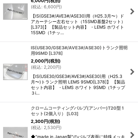
6,000
円
(税別)
(
税込
:
6,600
円
)
【IS(GSE3#/AVE3#/ASE30)用（H25.3月〜）ド
アカーテシー左右セット（15SMD基盤2セット）
[L373]】 【製品セット内容】 ・LEMS ホワイト
15SMD（1チッ…
IS(USE30/GSE3#/AVE3#/ASE30)トランク照明
用9SMD
[
L378
]
2,000
円
(税別)
(
税込
:
2,200
円
)
【IS(USE30/GSE3#/AVE3#/ASE30)用（H25.3
月〜)トランク照明 LEMS 9SMD[L378]】 【製品
セット内容】 ・LEMS ホワイト 9SMD（1チップ
３i…
クロームコーティングバルブ(アンバー)T20型 1
セット(2個入り）
[
L03
]
2,300
円
(税別)
(
税込
:
2,530
円
)
◆"made in Japan製"のバルブ表面に特殊メッキ