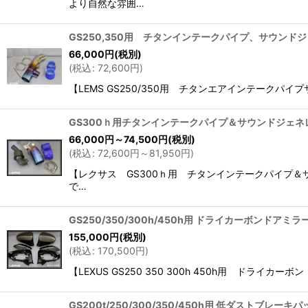
より自然な雰囲…
GS250,350用 チタンインテークパイプ、サウンド
66,000
円
(税別)
(
税込
:
72,600
円
)
【LEMS GS250/350用 チタンエアインテークパ
GS300ｈ用チタンインテークパイプ＆サウンドジェネ
66,000
円
～74,500
円
(税別)
(
税込
:
72,600
円
～81,950
円
)
【レクサス GS300ｈ用 チタンインテークパイプ＆
で…
GS250/350/300h/450h用 ドライカーボンド
155,000
円
(税別)
(
税込
:
170,500
円
)
【LEXUS GS250 350 300h 450h用 
GS200t/250/300/350/450h用 低ダストブレーキ