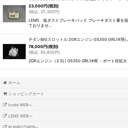
23,000
円
(税別)
(
税込
:
25,300
円
)
LEMS 低ダストブレーキパッド ブレーキダスト量
ておりませ…
チタンBIGスロットル 2GRエンジン GS350 GRL1#
78,000
円
(税別)
(
税込
:
85,800
円
)
2GRエンジン（3.5L) GS350 GRL1#用 ・
ホーム
ショッピングカート
icode WEBへ
LEMS WEBへ
RUNRIOTWEBへ