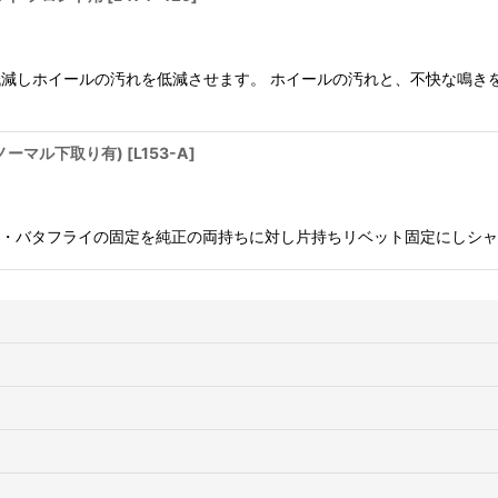
を低減しホイールの汚れを低減させます。 ホイールの汚れと、不快な鳴
用(ノーマル下取り有)
[
L153-A
]
ポート径拡大 ・バタフライの固定を純正の両持ちに対し片持ちリベット固定にし