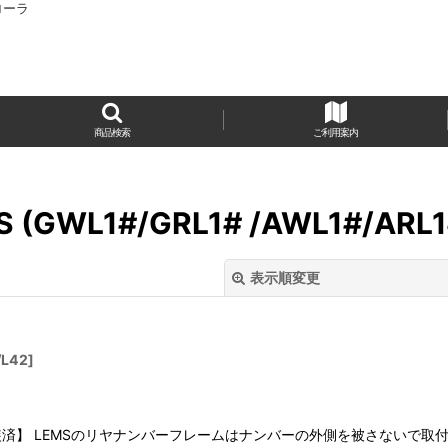
カローラ
商品検索
ご利用案内
S (GWL1#/GRL1# /AWL1#/ARL1
表示順変更
/L42
]
済】 LEMSのリヤナンバーフレームはナンバーの外側を被さないで取
絞り込む