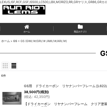
LEXUS,ISF,RCF,GSF,IS500,LC500,LBX,MORIZO,RR,GRヤリス,GR86,GR
ホーム
商品カテゴリ
ホーム
>
GS
>
GS (GWL1#/GRL1# /AWL1#/ARL1#)
G
6
件
表示数
:
GS用 ドライカーボン リヤナンバーフレーム
[
L622
38,500
円
(税別)
並び順
:
(
税込
:
42,350
円
)
【ドライカーボン リヤナンバーフレーム クリア塗装