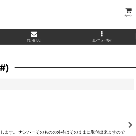
カート
問い合わせ
全メニュー表示
#)
閉じる
付します。 ナンバーそのものの外枠はそのままに取付出来ますので