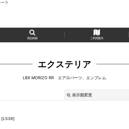
カローラ
商品検索
ご利用案内
エクステリア
LBX MORIZO RR エアロパーツ、エンブレム
表示順変更
ー
[
L539
]