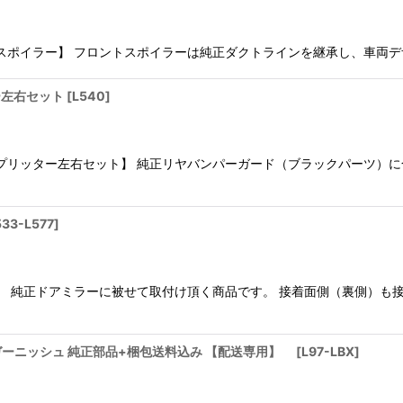
絞り込む
ン フロントスポイラー】 フロントスポイラーは純正ダクトラインを継承し、
ター左右セット
[
L540
]
ン サイドスプリッター左右セット】 純正リヤバンパーガード（ブラックパー
533-L577
]
ト】 純正ドアミラーに被せて取付け頂く商品です。 接着面側（裏側）
ーニッシュ 純正部品+梱包送料込み 【配送専用】
[
L97-LBX
]