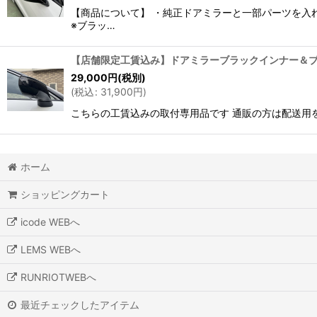
【商品について】 ・純正ドアミラーと一部パーツを入
※ブラッ…
【店舗限定工賃込み】ドアミラーブラックインナー＆ブ
29,000
円
(税別)
(
税込
:
31,900
円
)
こちらの工賃込みの取付専用品です 通販の方は配送用
ホーム
ショッピングカート
icode WEBへ
LEMS WEBへ
RUNRIOTWEBへ
最近チェックしたアイテム