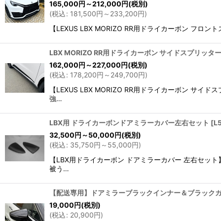
165,000
円
～212,000
円
(税別)
(
税込
:
181,500
円
～233,200
円
)
【LEXUS LBX MORIZO RR用ドライカーボ
LBX MORIZO RR用ドライカーボン サイドスプリッ
162,000
円
～227,000
円
(税別)
(
税込
:
178,200
円
～249,700
円
)
【LEXUS LBX MORIZO RR用ドライカーボ
強…
LBX用 ドライカーボンドアミラーカバー左右セット
[
L
32,500
円
～50,000
円
(税別)
(
税込
:
35,750
円
～55,000
円
)
【LBX用ドライカーボン ドアミラーカバー 左右セッ
被う…
【配送専用】ドアミラーブラックインナー＆ブラックガ
19,000
円
(税別)
(
税込
:
20,900
円
)