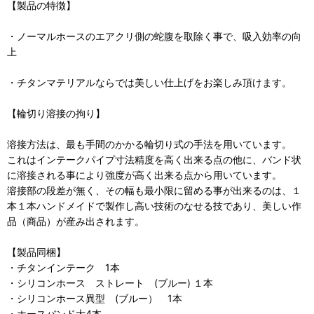
【製品の特徴】
・ノーマルホースのエアクリ側の蛇腹を取除く事で、吸入効率の向
上
・チタンマテリアルならでは美しい仕上げをお楽しみ頂けます。
【輪切り溶接の拘り】
溶接方法は、最も手間のかかる輪切り式の手法を用いています。
これはインテークパイプ寸法精度を高く出来る点の他に、バンド状
に溶接される事により強度が高く出来る点から用いています。
溶接部の段差が無く、その幅も最小限に留める事が出来るのは、１
本１本ハンドメイドで製作し高い技術のなせる技であり、美しい作
品（商品）が産み出されます。
【製品同梱】
・チタンインテーク 1本
・シリコンホース ストレート (ブルー) １本
・シリコンホース異型 (ブルー） 1本
・ホースバンド大4本