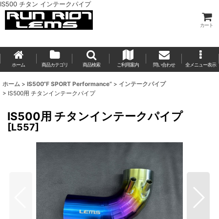
IS500 チタン インテークパイプ
カート
ホーム
商品カテゴリ
商品検索
ご利用案内
問い合わせ
全メニュー表示
ホーム
>
IS500“F SPORT Performance”
>
インテークパイプ
>
IS500用 チタンインテークパイプ
IS500用 チタンインテークパイプ
[
L557
]