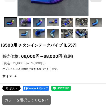
IS500用 チタンインテークパイプ
[
L557
]
販売価格
:
66,000
円
～68,000
円
(税別)
(
税込
:
72,600
円
～74,800
円
)
オプションにより価格が変わる場合もあります。
サイズ
:
4
Facebookでシェア
カラー
を選択してください