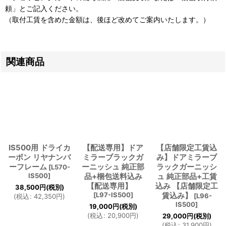
頼」とご記入ください。
（取付工賃を含めた金額は、後ほど改めてご案内いたします。）
関連商品
IS500用 ドライカ
【配送専用】ドア
【店舗限定工賃込
ーボン リヤナンバ
ミラーブラックガ
み】ドアミラーブ
ーフレーム
ーニッシュ 純正部
ラックガーニッシ
[
L570-
IS500
]
品+梱包送料込み
ュ 純正部品+工賃
【配送専用】
込み 【店舗限定工
38,500
円
(税別)
[
L97-IS500
]
賃込み】
[
L96-
(
税込
:
42,350
円
)
IS500
]
19,000
円
(税別)
(
税込
:
20,900
円
)
29,000
円
(税別)
(
税込
:
31,900
円
)