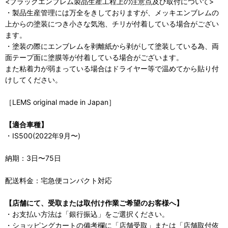
<ブラックエンブレム製品生産工程上の注意点及び取付について>
・製品生産管理には万全をきしておりますが、メッキエンブレムの
上からの塗装につき小さな気泡、チリが付着している場合がござい
ます。
・塗装の際にエンブレムを剥離紙から剥がして塗装している為、両
面テープ面に塗膜等が付着している場合がございます。
また粘着力が弱まっている場合はドライヤー等で温めてから貼り付
けしてください。
［LEMS original made in Japan］
【適合車種】
・IS500(2022年9月〜)
納期：3日〜75日
配送料金：宅急便コンパクト対応
【店舗にて、受取または取付け作業ご希望のお客様へ】
・お支払い方法は「銀行振込」をご選択ください。
・ショッピングカートの備考欄に「店舗受取」または「店舗取付依