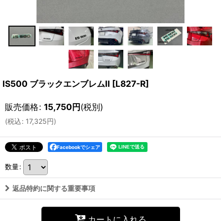
IS500 ブラックエンブレムII
[
L827-R
]
販売価格
:
15,750
円
(税別)
(
税込
:
17,325
円
)
Facebookでシェア
数量
:
返品特約に関する重要事項
カートに入れる