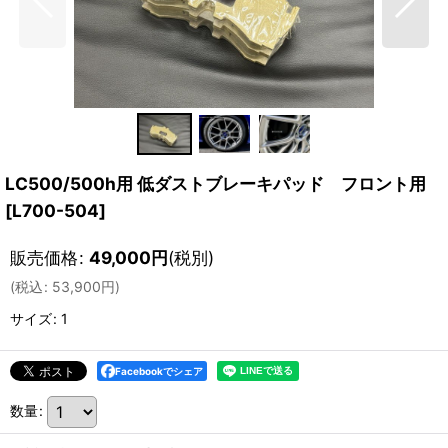
LC500/500h用 低ダストブレーキパッド フロント用
[
L700-504
]
販売価格
:
49,000
円
(税別)
(
税込
:
53,900
円
)
サイズ
:
1
Facebookでシェア
数量
: