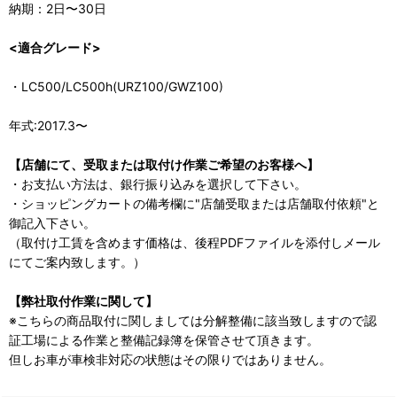
納期：2日〜30日
<適合グレード>
・LC500/LC500h(URZ100/GWZ100)
年式:2017.3〜
【店舗にて、受取または取付け作業ご希望のお客様へ】
・お支払い方法は、銀行振り込みを選択して下さい。
・ショッピングカートの備考欄に"店舗受取または店舗取付依頼"と
御記入下さい。
（取付け工賃を含めます価格は、後程PDFファイルを添付しメール
にてご案内致します。）
【弊社取付作業に関して】
※こちらの商品取付に関しましては分解整備に該当致しますので認
証工場による作業と整備記録簿を保管させて頂きます。
但しお車が車検非対応の状態はその限りではありません。