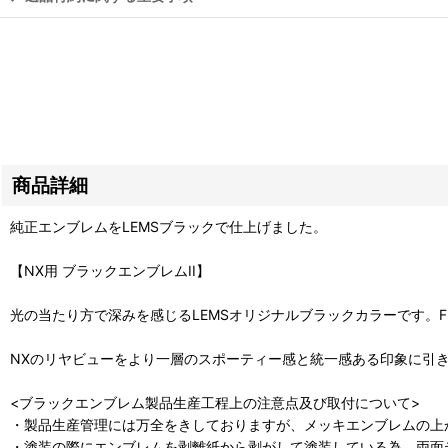
商品詳細
純正エンブレムをLEMSブラックで仕上げました。
【NX用 ブラックエンブレムII】
光の当たり方で深みを感じるLEMSオリジナルブラックカラーです。
NXのリヤビューをより一層のスポーティー感と統一感ある印象に引
<ブラックエンブレム製品生産工程上の注意点及び取付について>
・製品生産管理には万全をきしておりますが、メッキエンブレムの上
・塗装の際にエンブレムを剥離紙から剥がして塗装している為、両面