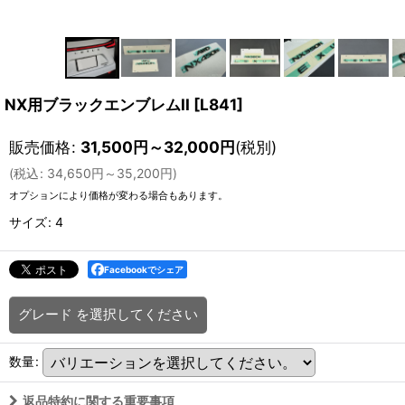
NX用ブラックエンブレムII
[
L841
]
販売価格
:
31,500
円
～32,000
円
(税別)
(
税込
:
34,650
円
～35,200
円
)
オプションにより価格が変わる場合もあります。
サイズ
:
4
Facebookでシェア
グレード
を選択してください
数量
:
返品特約に関する重要事項