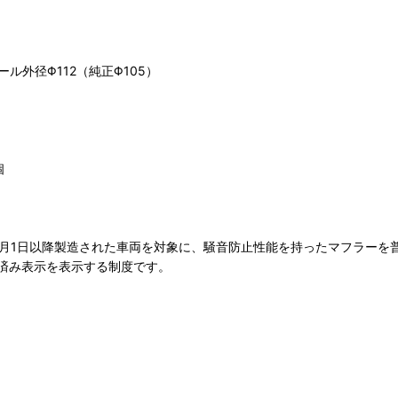
ール外径Φ112（純正Φ105）
個
年4月1日以降製造された車両を対象に、騒音防止性能を持ったマフラー
済み表示を表示する制度です。