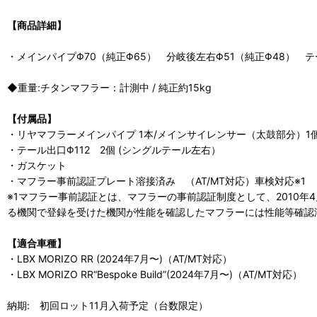
【商品詳細】
・メインパイプΦ70（純正Φ65） 分岐後左右Φ51（純正Φ48） テ
◆重量:チタンマフラー：計測中 / 純正約15kg
【付属品】
・リヤマフラーメインパイプ 1本/メインサイレンサー（太鼓部分）1
・テール出口Φ112 2個 (シングルテール左右）
・ガスケット
・マフラー事前認証プレート溶接済み （AT/MT対応）車検対応※1
※1マフラー事前認証とは、マフラーの事前認証制度として、2010
る機関で登録を受けた機関が性能を確認したマフラーには性能等確認
【適合車種】
・LBX MORIZO RR (2024年7月〜)（AT/MT対応）
・LBX MORIZO RR“Bespoke Build”(2024年7月〜)（AT/MT対応）
納期: 初回ロット11月入荷予定（台数限定）