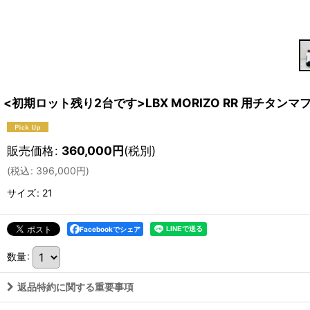
<初期ロット残り2台です>LBX MORIZO RR 用チタンマ
販売価格
:
360,000
円
(税別)
(
税込
:
396,000
円
)
サイズ
:
21
Facebookでシェア
数量
:
返品特約に関する重要事項