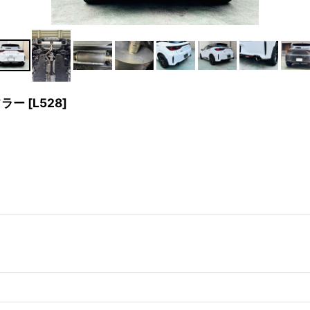
フラー
[
L528
]