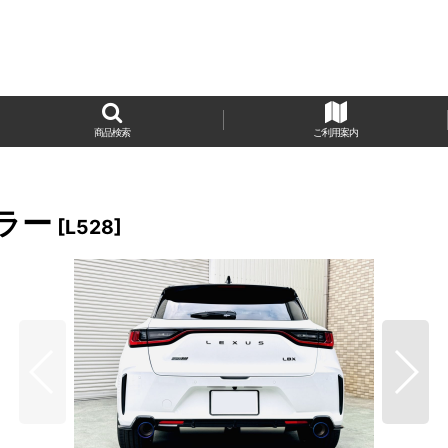
商品検索
ご利用案内
フラー
[
L528
]