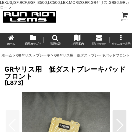
LEXUS,ISF,RCF,GSF,IS500,LC500,LBX,MORIZO,RR,GRヤリス,GR86,GRカ
ローラ
カート
ホーム
商品カテゴリ
商品検索
ご利用案内
問い合わせ
全メニュー表示
ホーム
>
GRヤリス
>
ブレーキ
>
GRヤリス用 低ダストブレーキパッドフロント
GRヤリス用 低ダストブレーキパッド
フロント
[
L873
]