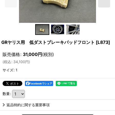
GRヤリス用 低ダストブレーキパッドフロント
[
L873
]
販売価格
:
31,000
円
(税別)
(
税込
:
34,100
円
)
サイズ
:
1
Facebookでシェア
数量
:
返品特約に関する重要事項