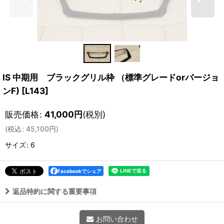
IS 中期用 ブラックグリル枠 （標準グレードorバージョ
ンF)
[
L143
]
販売価格
:
41,000
円
(税別)
(
税込
:
45,100
円
)
サイズ
:
6
Facebookでシェア
返品特約に関する重要事項
お問い合わせ