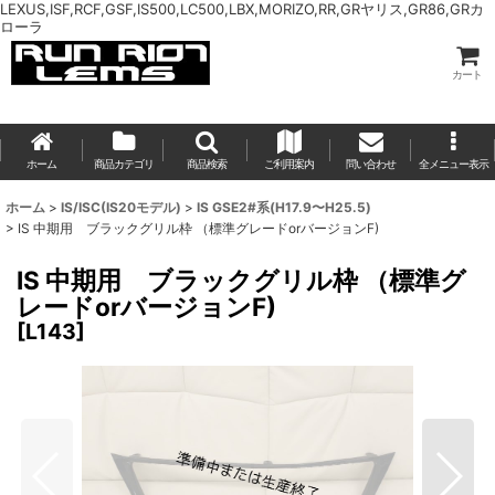
LEXUS,ISF,RCF,GSF,IS500,LC500,LBX,MORIZO,RR,GRヤリス,GR86,GRカ
ローラ
カート
ホーム
商品カテゴリ
商品検索
ご利用案内
問い合わせ
全メニュー表示
ホーム
>
IS/ISC(IS20モデル)
>
IS GSE2#系(H17.9〜H25.5)
>
IS 中期用 ブラックグリル枠 （標準グレードorバージョンF)
IS 中期用 ブラックグリル枠 （標準グ
レードorバージョンF)
[
L143
]