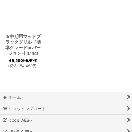
IS中期用マットブ
ラックグリル（標
準グレードorバー
ジョンF)
[
L144
]
49,500
円
(税別)
(
税込
:
54,450
円
)
ホーム
ショッピングカート
icode WEBへ
LEMS WEBへ