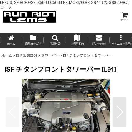
LEXUS,ISF,RCF,GSF,IS500,LC500,LBX,MORIZO,RR,GRヤリス,GR86,GRカ
ローラ
カート
ホーム
商品カテゴリ
商品検索
ご利用案内
問い合わせ
全メニュー表示
ホーム
>
IS F(USE20)
>
タワーバー
>
ISF チタンフロントタワーバー
ISF チタンフロントタワーバー
[
L91
]