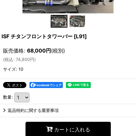
ISF チタンフロントタワーバー
[
L91
]
販売価格
:
68,000
円
(税別)
(
税込
:
74,800
円
)
サイズ
:
10
Facebookでシェア
数量
:
返品特約に関する重要事項
カートに入れる