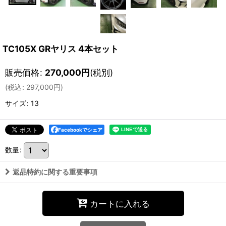
TC105X GRヤリス 4本セット
販売価格
:
270,000
円
(税別)
(
税込
:
297,000
円
)
サイズ
:
13
Facebookでシェア
数量
:
返品特約に関する重要事項
カートに入れる