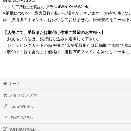
納期:3日〜330日
（クリア/純正塗装品はプラス4WeeK〜5Week)
※納期について、最大日数が掛かる場合がございます。お待ち頂けな
尚、決済後のキャンセルは受付しておりません。
販売規約
をご一読下
【店舗にて、受取または取付け作業ご希望のお客様へ】
・お支払い方法は、銀行振り込みを選択して下さい。
・ショッピングカートの備考欄に"店舗受取または店舗取付依頼"と御
（取付け工賃を含めます価格は、後程PDFファイルを添付しメールに
ホーム
ショッピングカート
icode WEBへ
LEMS WEBへ
RUNRIOTWEBへ