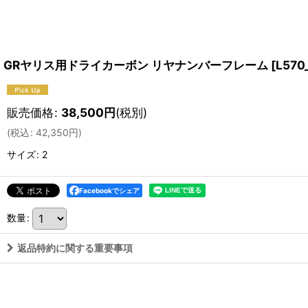
GRヤリス用ドライカーボン リヤナンバーフレーム
[
L570
販売価格
:
38,500
円
(税別)
(
税込
:
42,350
円
)
サイズ
:
2
Facebookでシェア
数量
:
返品特約に関する重要事項