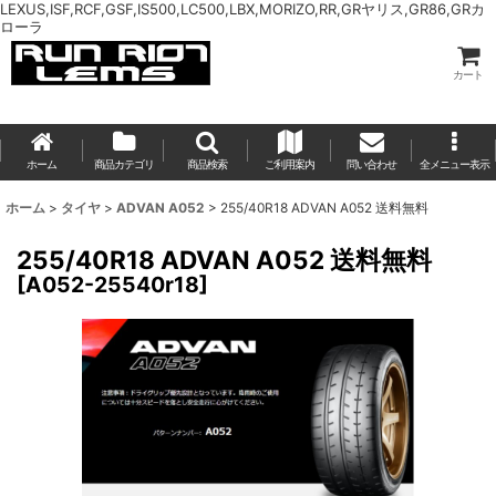
LEXUS,ISF,RCF,GSF,IS500,LC500,LBX,MORIZO,RR,GRヤリス,GR86,GRカ
ローラ
カート
ホーム
商品カテゴリ
商品検索
ご利用案内
問い合わせ
全メニュー表示
ホーム
>
タイヤ
>
ADVAN A052
>
255/40R18 ADVAN A052 送料無料
255/40R18 ADVAN A052 送料無料
[
A052-25540r18
]