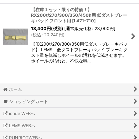
【在庫１セット限りの特価！】
RX200t/270/300/350/450h用 低ダストブレー
キパッド フロント用
[
L471-710
]
18,400
円
(税別)
[
通常販売価格
:
23,000
円
]
(
税込
:
20,240
円
)
【RX200t/270/300/350用低ダストブレーキパッ
ド】 LEMS 低ダストブレーキパッド ブレーキダ
スト量を低減しホイールの汚れを低減させます。
ホイールの汚れと、不快な鳴…
ホーム
ショッピングカート
icode WEBへ
LEMS WEBへ
RUNRIOTWEBへ