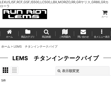
LEXUS,ISF,RCF,GSF,IS500,LC500,LBX,MORIZO,RR,GRヤリス,GR86,GRカ
ローラ
カート
ホーム
商品カテゴリ
商品検索
ご利用案内
問い合わせ
全メニュー表示
ホーム
>
LEMS チタンインテークパイプ
LEMS チタンインテークパイプ
表示順変更
閉じる
5
件
表示数
:
並び順
: