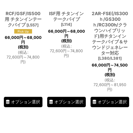
絞り込む
RCF/GSF/IS500
ISF用 チタンイン
2AR-FSE(/IS300
用 チタンインテー
テークパイプ
ｈ/GS300
クパイプ
[
L114
]
ｈ/RC300h/クラ
[
L557
]
ウンハイブリッ
66,000
円
～68,000
ド)用チタンイン
円
66,000
円
～68,000
(税別)
テークパイプ＆サ
円
(
税込
:
(税別)
ウンドジェネレー
72,600
円
～74,800
(
税込
:
ター対応
円
)
72,600
円
～74,800
[
L380/L381
]
円
)
66,000
円
～74,500
円
(税別)
(
税込
:
72,600
円
～81,950
円
)
オプション選択
オプション選択
オプション選択