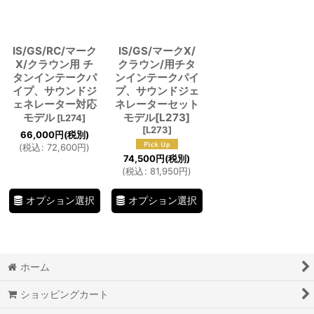
IS/GS/RC/マーク
IS/GS/マークX/
X/クラウン用 チ
クラウン/用チタ
タンインテークパ
ンインテークパイ
イプ、サウンドジ
プ、サウンドジェ
ェネレーター対応
ネレーターセット
モデル
モデル[L273]
[
L274
]
[
L273
]
66,000
円
(税別)
(
税込
:
72,600
円
)
74,500
円
(税別)
(
税込
:
81,950
円
)
オプション選択
オプション選択
ホーム
ショッピングカート