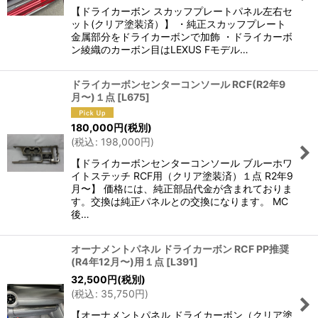
【ドライカーボン スカッフプレートパネル左右セ
ット(クリア塗装済）】 ・純正スカッフプレート
金属部分をドライカーボンで加飾 ・ドライカーボ
ン綾織のカーボン目はLEXUS Fモデル…
ドライカーボンセンターコンソール RCF(R2年9
月〜)１点
[
L675
]
180,000
円
(税別)
(
税込
:
198,000
円
)
【ドライカーボンセンターコンソール ブルーホワ
イトステッチ RCF用（クリア塗装済）１点 R2年9
月〜】 価格には、純正部品代金が含まれておりま
す。交換は純正パネルとの交換になります。 MC
後…
オーナメントパネル ドライカーボン RCF PP推奨
(R4年12月〜)用１点
[
L391
]
32,500
円
(税別)
(
税込
:
35,750
円
)
【オーナメントパネル ドライカーボン（クリア塗