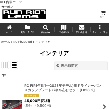
RCF内装パーツ
カーボン
カート
ホーム
商品カテゴリ
商品検索
ご利用案内
問い合わせ
全メニュー表示
ホーム
>
RC F(USC10)
>
インテリア
インテリア
表示順変更
閉じる
7
件
表示数
:
RC F(R1年5月〜2025年モデル)用ドライカーボン
スカッフプレートパネル左右セット
[
L828-2
]
並び順
:
45,000
円
(税別)
(
税込
:
49,500
円
)
絞り込む