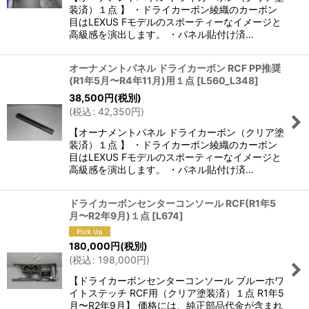
装済）１点 】 ・ドライカーボン綾織のカーボン
目はLEXUS Fモデルのスポーティーなイメージと
高級感を演出します。 ・パネル貼付け済…
オーナメントパネル ドライカーボン RCF PP推奨
(R1年5月〜R4年11月)用１点
[
L560_L348
]
38,500
円
(税別)
(
税込
:
42,350
円
)
【オーナメントパネル ドライカーボン（クリア塗
装済）１点 】 ・ドライカーボン綾織のカーボン
目はLEXUS Fモデルのスポーティーなイメージと
高級感を演出します。 ・パネル貼付け済…
ドライカーボンセンターコンソール RCF(R1年5
月〜R2年9月)１点
[
L674
]
180,000
円
(税別)
(
税込
:
198,000
円
)
【ドライカーボンセンターコンソール ブルーホワ
イトステッチ RCF用（クリア塗装済）１点 R1年5
月〜R2年9月】 価格には、純正部品代金が含まれ