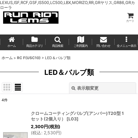
LEXUS,ISF,RCF,GSF,IS500,LC500,LBX,MORIZO,RR,GRヤリス,GR86,GRカ
ローラ
カート
ホーム
商品カテゴリ
商品検索
ご利用案内
問い合わせ
全メニュー表示
ホーム
>
RC F(USC10)
>
LED＆バルブ類
LED＆バルブ類
表示順変更
閉じる
4
件
表示数
:
クロームコーティングバルブ(アンバー)T20型 1
セット(2個入り）
[
L03
]
並び順
:
2,300
円
(税別)
(
税込
:
2,530
円
)