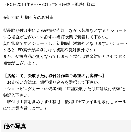
・RCF(2014年9月〜2015年9月)※純正電球仕様車
保証期間:初期不良のみ対応
製品取り付け中による破損や点灯しながら装着などするとショート
する場合がございます必ず非点灯状態で装着して下さい。
点灯状態ですとショートし、初期保証対象外となります。(ショート
するとLED素子が黒点になり初期不良対象外です）
また、交換商品が無くなってしまった場合は返金対応とさせて頂く
場合がございます。
【店舗にて、受取または取付け作業ご希望のお客様へ】
・お支払い方法は、銀行振り込みを選択して下さい。
・ショッピングカートの備考欄に"店舗受取または店舗取付依頼"と
御記入下さい。
（取付け工賃を含めます価格は、後程PDFファイルを添付しメール
にてご案内致します。）
他の写真