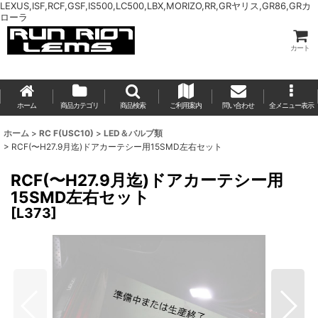
LEXUS,ISF,RCF,GSF,IS500,LC500,LBX,MORIZO,RR,GRヤリス,GR86,GRカ
ローラ
カート
ホーム
商品カテゴリ
商品検索
ご利用案内
問い合わせ
全メニュー表示
ホーム
>
RC F(USC10)
>
LED＆バルブ類
>
RCF(〜H27.9月迄)ドアカーテシー用15SMD左右セット
RCF(〜H27.9月迄)ドアカーテシー用
15SMD左右セット
[
L373
]