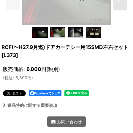
RCF(〜H27.9月迄)ドアカーテシー用15SMD左右セット
[
L373
]
販売価格
:
6,000
円
(税別)
(
税込
:
6,600
円
)
Facebookでシェア
返品特約に関する重要事項
お問い合わせ