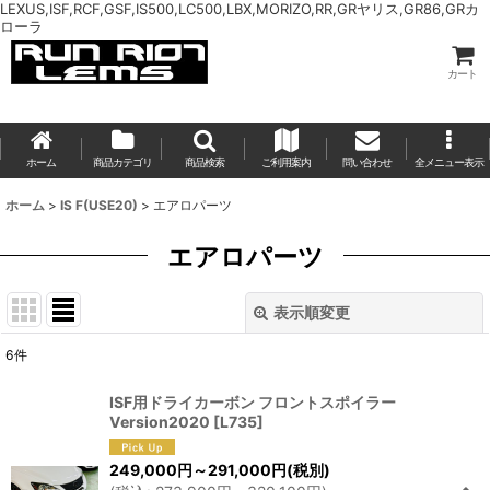
LEXUS,ISF,RCF,GSF,IS500,LC500,LBX,MORIZO,RR,GRヤリス,GR86,GRカ
ローラ
カート
ホーム
商品カテゴリ
商品検索
ご利用案内
問い合わせ
全メニュー表示
ホーム
>
IS F(USE20)
>
エアロパーツ
エアロパーツ
表示順変更
閉じる
6
件
表示数
:
ISF用ドライカーボン フロントスポイラー
Version2020
[
L735
]
並び順
:
249,000
円
～291,000
円
(税別)