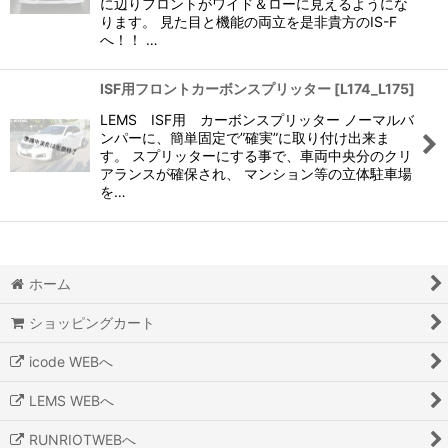
に辺りフロントがワイド＆ローに見えるようにな
ります。 見た目と機能の両立を是非貴方のIS-F
へ！！ …
ISF用フロントカーボンスプリッター
[
L174_L175
]
LEMS ISF用 カーボンスプリッター ノーマルバ
ンパーに、簡単固定で”確実”に取り付け出来ま
す。 スプリッターにする事で、車両中央分のクリ
アランスが確保され、 マンション等の立体駐車場
を…
ホーム
ショッピングカート
icode WEBへ
LEMS WEBへ
RUNRIOTWEBへ