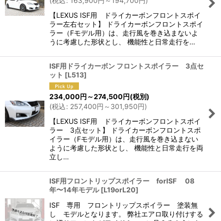
(
税込
:
163,900
円
～194,700
円
)
【LEXUS ISF用 ドライカーボンフロントスポイ
ラー左右セット】 ドライカーボンフロントスポイ
ラー（Fモデル用）は、走行風を巻き込まないよ
うに考慮した形状とし、 機能性と日常走行を…
ISF用ドライカーボン フロントスポイラー 3点セ
ット
[
L513
]
234,000
円
～274,500
円
(税別)
(
税込
:
257,400
円
～301,950
円
)
【LEXUS ISF用 ドライカーボンフロントスポイ
ラー 3点セット】 ドライカーボンフロントスポ
イラー（Fモデル用）は、走行風を巻き込まない
ように考慮した形状とし、 機能性と日常走行を両
立し…
ISF用フロントリップスポイラー forISF 08
年〜14年モデル
[
L19orL20
]
ISF 専用 フロントリップスポイラー 塗装無
し モデルとなります。 弊社エアロ取り付けする