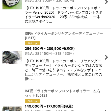
(
税込
:
273,900
円
～320,100
円
)
絞り込む
【LEXUS ISF用 ドライカーボンフロントスポイ
ラー Version2020】 ドライカーボンフロントスポ
イラーVersion2020 20系 ISFの集大成!! 一体
式大型スポイラ…
ISF用ドライカーボンリヤアンダーディフューザー
[
L517
]
256,500
円
～289,500
円
(税別)
(
税込
:
282,150
円
～318,450
円
)
【LEXUS ISF用 ドライカーボン リヤアンダー
ディフューザー】 ドライカーボンならではの質感
と、純正の魅力を引き出すシンプルなデザインで
仕上げたディフューザー。 機能性と日常走行での
扱い…
ISF用ドライカーボン フロントスポイラー 左右
セット
[
L512
]
149,000
円
～177,000
円
(税別)