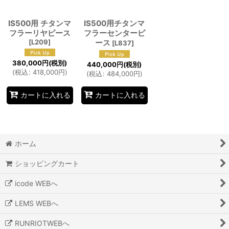
絞り込む
IS500用 チタンマ
IS500用チタンマ
フラーリヤピース
フラーセンターピ
[
L209
]
ース
[
L837
]
380,000
円
(税別)
440,000
円
(税別)
(
税込
:
418,000
円
)
(
税込
:
484,000
円
)
カートに入れる
カートに入れる
ホーム
ショッピングカート
icode WEBへ
LEMS WEBへ
RUNRIOTWEBへ