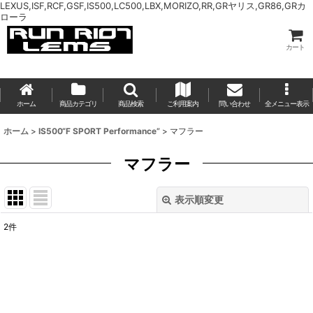
LEXUS,ISF,RCF,GSF,IS500,LC500,LBX,MORIZO,RR,GRヤリス,GR86,GRカ
ローラ
カート
ホーム
商品カテゴリ
商品検索
ご利用案内
問い合わせ
全メニュー表示
ホーム
>
IS500“F SPORT Performance”
>
マフラー
マフラー
表示順変更
閉じる
2
件
表示数
:
並び順
: