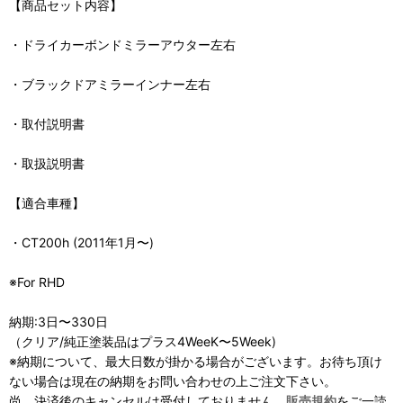
【商品セット内容】
・ドライカーボンドミラーアウター左右
・ブラックドアミラーインナー左右
・取付説明書
・取扱説明書
【適合車種】
・CT200h (2011年1月〜)
※For RHD
納期:3日〜330日
（クリア/純正塗装品はプラス4WeeK〜5Week)
※納期について、最大日数が掛かる場合がございます。お待ち頂け
ない場合は現在の納期をお問い合わせの上ご注文下さい。
尚、決済後のキャンセルは受付しておりません。
販売規約
をご一読