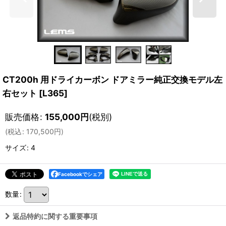
CT200h 用ドライカーボン ドアミラー純正交換モデル左
右セット
[
L365
]
販売価格
:
155,000
円
(税別)
(
税込
:
170,500
円
)
サイズ
:
4
Facebookでシェア
数量
:
返品特約に関する重要事項