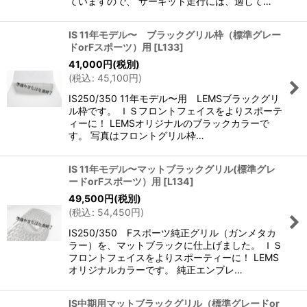
ていますので、 サーキット走行には、適して…
IS 11年モデル〜 ブラックグリル枠（標準グレー
ドorFスポーツ）用
[
L133
]
41,000
円
(税別)
(
税込
:
45,100
円
)
IS250/350 11年モデル〜用 LEMSブラックグリ
ル枠です。 ＩＳフロントフェイスをよりスポーテ
ィーに！ LEMSオリジナルのブラックカラーで
す。 写真はフロントグリル枠…
IS 11年モデル〜マットブラックグリル(標準グレ
ードorFスポーツ）用
[
L134
]
49,500
円
(税別)
(
税込
:
54,450
円
)
IS250/350 Fスポーツ純正グリル（ガンメタカ
ラー）を、マットブラックに仕上げました。 ＩＳ
フロントフェイスをよりスポーティーに！ LEMS
オリジナルカラーです。 純正エンブレ…
IS中期用マットブラックグリル（標準グレードor