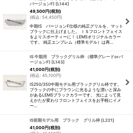
バージョンF)
[
L144
]
49,500
円
(税別)
(
税込
:
54,450
円
)
中期IS バージョンF仕様の純正グリルを、マット
ブラックに仕上げました。 ＩＳフロントフェイス
をよりスポーティーに！ LEMSオリジナルカラー
です。 純正エンブレム（標準モデル）は再…
IS 中期用 ブラックグリル枠 （標準グレードorバ
ージョンF)
[
L143
]
41,000
円
(税別)
(
税込
:
45,100
円
)
IS250/350中期モデル用ブラックグリル枠です。
ブラックの中にブラウンに光るような漂いと深み
があるLEMSブラックカラーです。 光によって見
えかたが変わりフロントフェイスをお手軽にイメ
ー…
IS前期モデル用 ブラック グリル枠
[
L221
]
41,000
円
(税別)