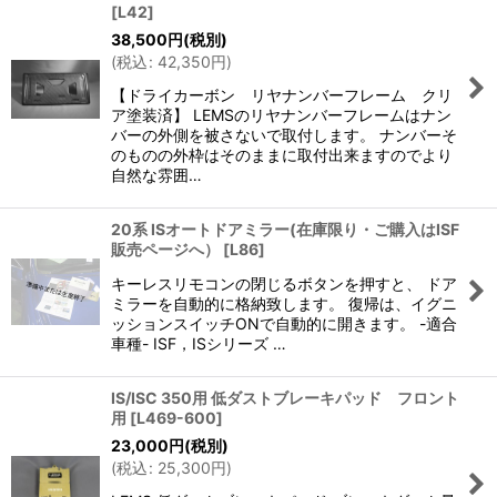
[
L42
]
38,500
円
(税別)
(
税込
:
42,350
円
)
【ドライカーボン リヤナンバーフレーム クリ
ア塗装済】 LEMSのリヤナンバーフレームはナン
バーの外側を被さないで取付します。 ナンバーそ
のものの外枠はそのままに取付出来ますのでより
自然な雰囲…
20系 ISオートドアミラー(在庫限り・ご購入はISF
販売ページへ）
[
L86
]
キーレスリモコンの閉じるボタンを押すと、 ドア
ミラーを自動的に格納致します。 復帰は、イグニ
ッションスイッチONで自動的に開きます。 -適合
車種- ISF，ISシリーズ …
IS/ISC 350用 低ダストブレーキパッド フロント
用
[
L469-600
]
23,000
円
(税別)
(
税込
:
25,300
円
)