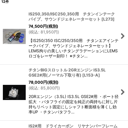
12
件
サブカテゴリ
:
IS250,350/ISC250,350用 チタンインテーク
パイプ、サウンドジェネレーターセット
[
L273
]
表示数
:
74,500
円
(税別)
(
税込
:
81,950
円
)
並び順
:
【IS250/350 ISC/250/350用 チタンエアインテ
ークパイプ、サウンドジェネレーターセット】
LEMS拘りの美しいチタングラデーションにLEMS
絞り込む
ロゴをレーザー刻印！ ※チタン…
チタンBIGスロットル 2GRエンジン IS3.5L
GSE2#用(ノーマル下取り有)
[
L153-A
]
78,000
円
(税別)
(
税込
:
85,800
円
)
2GRエンジン（3.5L) IS3.5L GSE2#用 ・ポート径
拡大 ・バタフライの固定を純正の両持ちに対し片
持ちリベット固定にしシャフト断面積を薄くし効
率UP ・チタンバタフラ…
IS2#用 ドライカーボン リヤナンバーフレーム