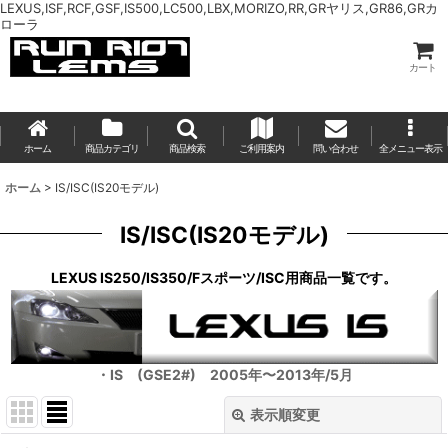
LEXUS,ISF,RCF,GSF,IS500,LC500,LBX,MORIZO,RR,GRヤリス,GR86,GRカ
ローラ
カート
ホーム
商品カテゴリ
商品検索
ご利用案内
問い合わせ
全メニュー表示
ホーム
>
IS/ISC(IS20モデル)
IS/ISC(IS20モデル)
LEXUS IS250/IS350/Fスポーツ/ISC用商品一覧です。
・IS (GSE2#) 2005年〜2013年/5月
表示順変更
閉じる