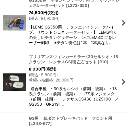
GS350用 チタンインテークパイプ、サウンドジ
ェネレーターセット
[
L273-350
]
74,500
円
(税別)
(
税込
:
81,950
円
)
【LEMS GS350用 チタンエアインテークパイ
プ、サウンドジェネレーターセット】 LEMS拘り
の美しいチタングラデーションにLEMSロゴをレ
ーザー刻印！ ※チタン発色は1本、1本異なり…
ブリリアンスウィンカーミラー (30セルシオ・18
クラウン・レクサスGS用)左右セット
[
R10
]
8,000
円
(税別)
(
税込
:
8,800
円
)
希望小売価格
:
28,000
円
-適合車種- ・30系セルシオ（前期・後期） ・18
系クラウン（前期・後期） ・UZS系マジェスタ
（前期・後期） ・レクサスGS430（UZS190）／
GS350（GRS191…
GS用 低ダストブレーキパッド フロント用
[
L248-677
]