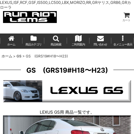
LEXUS,ISF,RCF,GSF,IS500,LC500,LBX,MORIZO,RR,GRヤリス,GR86,GRカ
ローラ
カート
ホーム
商品カテゴリ
商品検索
ご利用案内
問い合わせ
全メニュー表示
ホーム
>
GS
>
GS (GRS19#H18〜H23)
GS (GRS19#H18〜H23)
LEXUS GS用 商品一覧です。