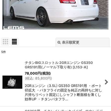
表示順変更
閉じる
5
件
表示数
:
チタンBIGスロットル 2GRエンジン GS350
GRS191用(ノーマル下取り有)
[
L153-A
]
並び順
:
78,000
円
(税別)
(
税込
:
85,800
円
)
絞り込む
2GRエンジン（3.5L) GS350 GRS191用 ・ポート
径拡大 ・バタフライの固定を純正の両持ちに対し
片持ちリベット固定にしシャフト断面積を薄くし
効率UP ・チタンバタフラ…