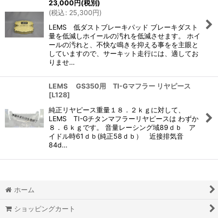
23,000
円
(税別)
(
税込
:
25,300
円
)
LEMS 低ダストブレーキパッド ブレーキダスト
量を低減しホイールの汚れを低減させます。 ホイ
ールの汚れと、不快な鳴きを抑える事をを主眼と
していますので、サーキット走行には、適してお
りませ…
LEMS GS350用 TI-Gマフラー リヤピース
[
L128
]
純正リヤピース重量１８．２ｋｇに対して、
LEMS TI-Gチタンマフラーリヤピースは わずか
８．６ｋｇです。 音量レーシング域89ｄｂ ア
イドル時61ｄｂ(純正58ｄｂ） 近接排気音
84d…
ホーム
ショッピングカート