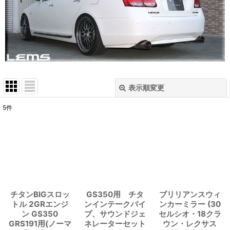
表示順変更
閉じる
5
件
表示数
:
並び順
:
絞り込む
チタンBIGスロッ
GS350用 チタ
ブリリアンスウィ
トル 2GRエンジ
ンインテークパイ
ンカーミラー (30
ン GS350
プ、サウンドジェ
セルシオ・18クラ
GRS191用(ノーマ
ネレーターセット
ウン・レクサス