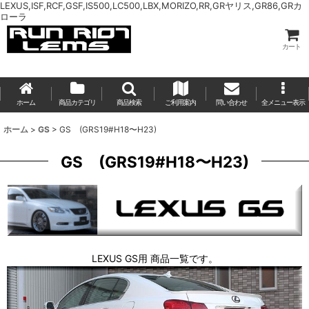
LEXUS,ISF,RCF,GSF,IS500,LC500,LBX,MORIZO,RR,GRヤリス,GR86,GRカ
ローラ
カート
ホーム
商品カテゴリ
商品検索
ご利用案内
問い合わせ
全メニュー表示
ホーム
>
GS
>
GS (GRS19#H18〜H23)
GS (GRS19#H18〜H23)
LEXUS GS用 商品一覧です。