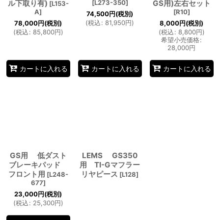
ル下取り有)
[
L273-350
]
GS用)左右セット
[
L153-
A
]
[
R10
]
74,500
円
(税別)
(
税込
:
81,950
円
)
78,000
円
(税別)
8,000
円
(税別)
(
税込
:
85,800
円
)
(
税込
:
8,800
円
)
希望小売価格
:
28,000
円
カートに入れる
カートに入れる
カートに入れる
GS用 低ダスト
LEMS GS350
ブレーキパッド
用 TI-Gマフラー
フロント用
リヤピース
[
L248-
[
L128
]
677
]
23,000
円
(税別)
(
税込
:
25,300
円
)